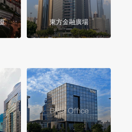
廈
東方金融廣場