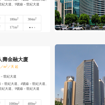
紀大道、9號線－世紀大道
2
2
2
180m
384m
2
2
171m
人壽金融大廈
2
／m
／天 起
東－世紀大道
－世紀大道、4號線－世紀大道、
紀大道、9號線－世紀大道
2
2
2
1000m
400m