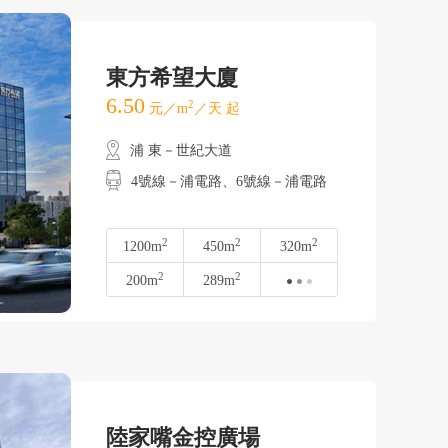
東方希望大廈
6.50
2
元／m
／天 起
浦 東－世紀大道
4號線－浦電路、6號線－浦電路
2
2
2
1200m
450m
320m
2
2
200m
289m
陸家嘴金控廣場