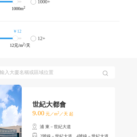
1000+
2
1000
m
￥12
12+
2
12
元/m
/天
世紀大都會
9.00
2
元／m
／天 起
浦 東－世紀大道
2號線－世紀大道、4號線－世紀大道、