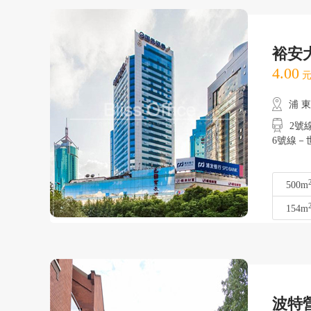
裕安
4.00
元
浦 
2號
6號線－
500m
154m
波特