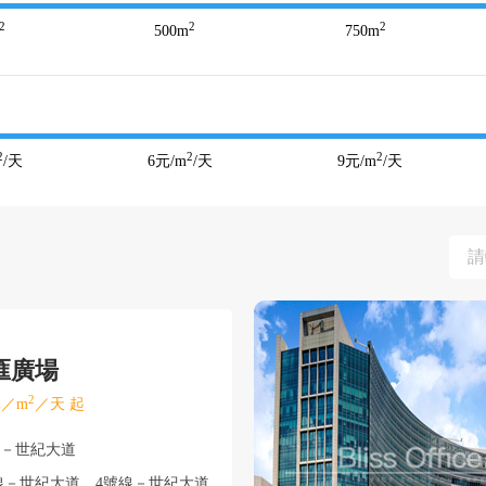
2
2
2
500
m
750
m
2
2
2
/天
6
元/m
/天
9
元/m
/天
匯廣場
2
／m
／天 起
東－世紀大道
線－世紀大道、4號線－世紀大道、