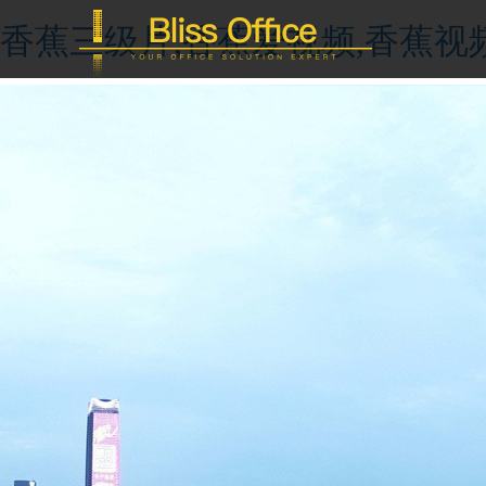
香蕉三级片,香蕉爱视频,香蕉视