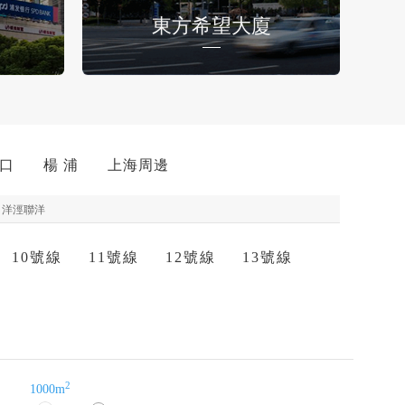
東方希望大廈
 口
楊 浦
上海周邊
洋涇聯洋
10號線
11號線
12號線
13號線
2
1000m