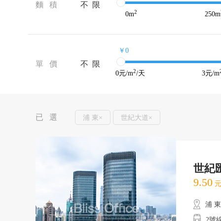
麵 積
不 限
2
0
m
250
m
￥0
單 價
不 限
2
0
元/m
/天
3
元/m
已 選
浦 東×
世紀大道×
世紀
9.50
元
浦 
2號