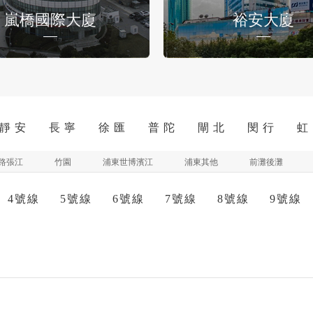
嵐橋國際大廈
裕安大廈
靜 安
長 寧
徐 匯
普 陀
閘 北
閔 行
虹
路張江
竹園
浦東世博濱江
浦東其他
前灘後灘
4號線
5號線
6號線
7號線
8號線
9號線