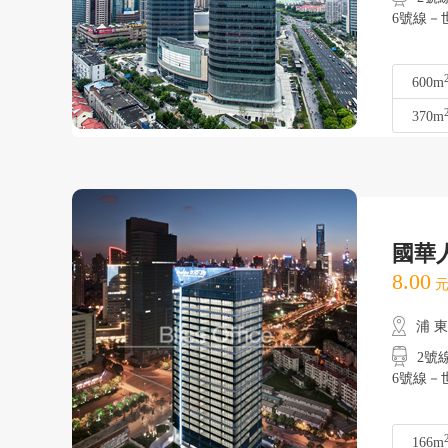
6號線－世
600m
370m
國華
8.00
元
浦 
2號線
6號線－世
166m