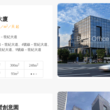
大廈
2
／m
／天 起
東－世紀大道
線－世紀大道、4號線－世紀大道、
世紀大道、9號線－世紀大道
2
2
2
300m
248m
2
2
93m
營創意園