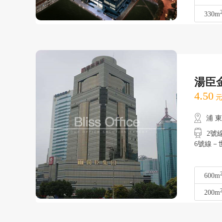
330m
湯臣
4.50
元
浦 
2號線
6號線－
600m
200m