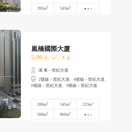
2
2
395m
543m
嵐橋國際大廈
5.00
2
元／m
／天 起
浦 東－世紀大道
2號線－世紀大道、4號線－世紀大道、
6號線－世紀大道、9號線－世紀大道
2
2
2
200m
145m
223m
2
2
500m
860m