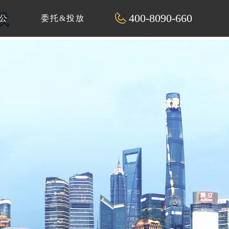
载
400-8090-660
公
委托&投放