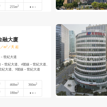
2
2
255m
金融大廈
2
／m
／天 起
東－世紀大道
－世紀大道、4號線－世紀大道、
世紀大道、9號線－世紀大道
2
2
2
468m
360m
2
2
180m