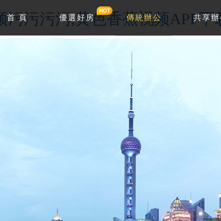
频污污污污,黄色香蕉视频APP下
首 頁
優選好房
傳統辦公
共享辦