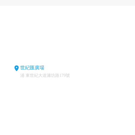
世紀匯廣場
浦 東世紀大道濰坊路179號