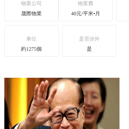
物業公司
物業費
晟際物業
40元/平米•月
車位
是否涉外
約1275個
是