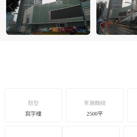
類型
單層麵積
寫字樓
2500平