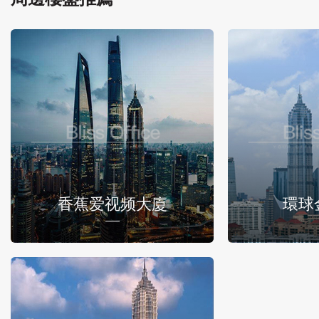
香蕉爱视频大廈
環球