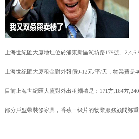
上海世紀匯大廈地址位於浦東新區濰坊路179號。2,4,6,
上海世紀匯大廈
租金對外報價9-12元/平/天，物業費是40
目前上海世紀匯大廈對外出租麵積是：171方,184方,240方,270
部分戶型帶裝修家具，香蕉三级片的物業服務顧問鄭重承諾