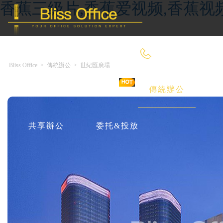
香蕉三级片,香蕉爱视频,香蕉视
400-8090-660
Bliss Office
>
傳統辦公
>
世紀匯廣場
首 頁
優選好房
傳統辦公
共享辦公
委托&投放