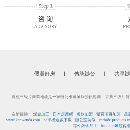
優選好房
傳統辦公
共享辦
丨
丨
香蕉三级片商業地產是一家辦公樓選址服務供應商，香蕉三级片努力
友情鏈接：
鈑金加工
日本房產網
餐飲加盟
體育項目加盟
品
www.kanwenda.com
pc單機遊戲下載
辦公室裝修
carbide products i
零件鈑金加工
imtoken錢包官