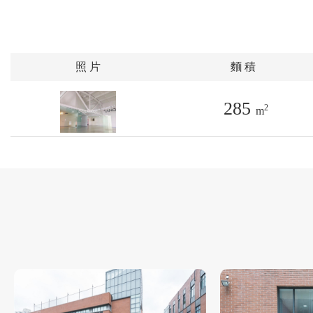
照 片
麵 積
285
2
m