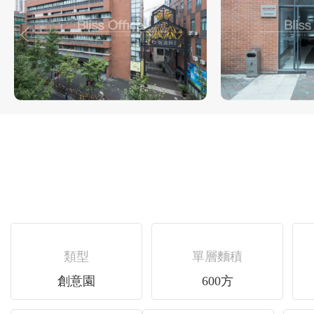
類型
單層麵積
創意園
600方