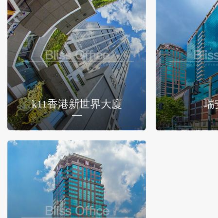
k11香港新世界大廈
瑞