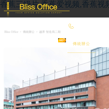
香蕉三级片,香蕉爱视频,香蕉视
400-8090-660
Bliss Office
>
傳統辦公
>
越界·智造局二期
首 頁
優選好房
傳統辦公
共享辦公
委托&投放