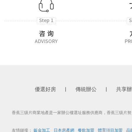
優選好房
傳統辦公
共享辦
丨
丨
香蕉三级片商業地產是一家辦公樓選址服務供應商，香蕉三级片努
友情鏈接：
鈑金加工
日本房產網
餐飲加盟
體育項目加盟
品