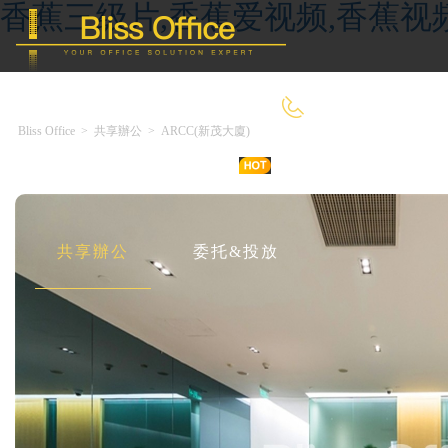
香蕉三级片,香蕉爱视频,香蕉视
400-8090-660
Bliss Office
>
共享辦公
>
ARCC(新茂大廈)
首 頁
優選好房
傳統辦公
共享辦公
委托&投放