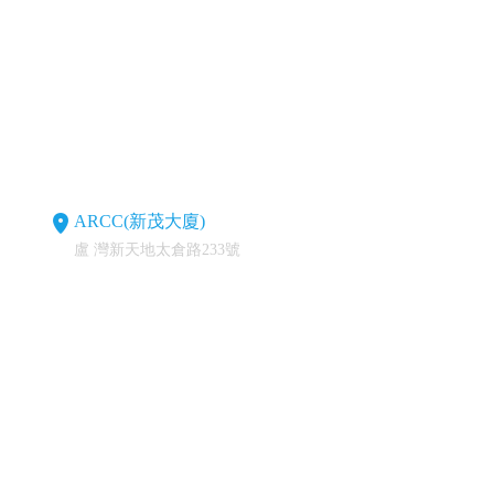
ARCC(新茂大廈)
盧 灣新天地太倉路233號