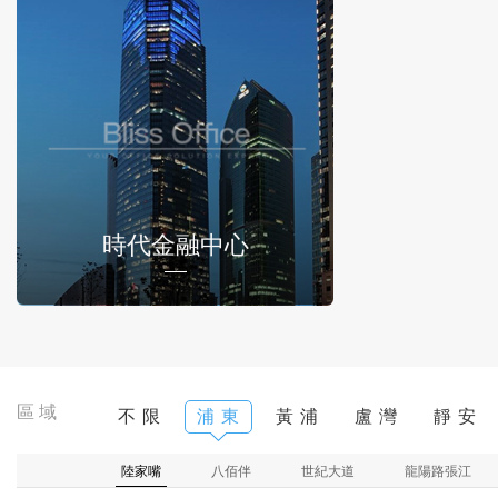
時代金融中心
區域
不 限
浦 東
黃 浦
盧 灣
靜 安
陸家嘴
八佰伴
世紀大道
龍陽路張江