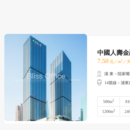
中國人壽金
7.50
2
元／m
／天
浦 東－陸家嘴
14號線－浦東南
2
500m
81
2
1200m
24