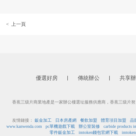
< 上一頁
優選好房
傳統辦公
共享辦
丨
丨
香蕉三级片商業地產是一家辦公樓選址服務供應商，香蕉三级片努
友情鏈接：
鈑金加工
日本房產網
餐飲加盟
體育項目加盟
品
www.kanwenda.com
pc單機遊戲下載
辦公室裝修
carbide products i
零件鈑金加工
imtoken錢包官網下載
imtok