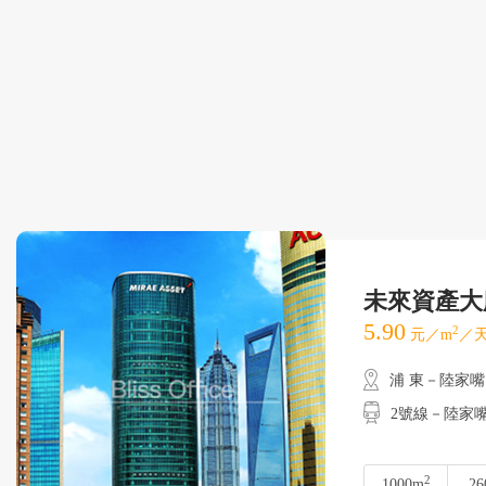
未來資產大
5.90
2
元／m
／天
浦 東－陸家嘴
2號線－陸家嘴
2
1000m
26