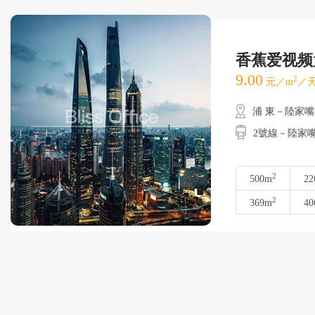
香蕉爱视频
9.00
2
元／m
／天
浦 東－陸家嘴
2號線－陸家嘴
2
500m
22
2
369m
40