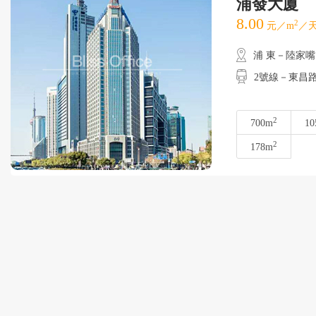
浦發大廈
8.00
2
元／m
／天
浦 東－陸家嘴
2號線－東昌路
2
700m
10
2
178m