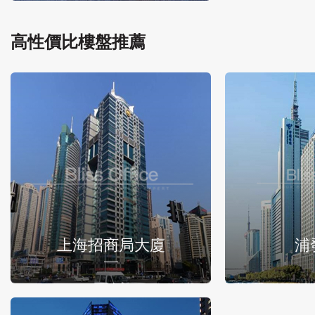
高性價比樓盤推薦
上海招商局大廈
浦