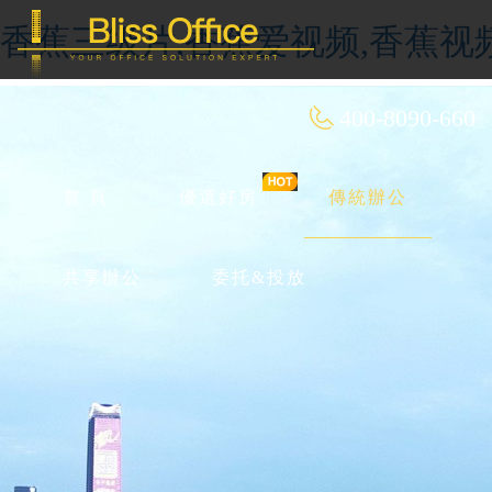
香蕉三级片,香蕉爱视频,香蕉视
400-8090-660
首 頁
優選好房
傳統辦公
共享辦公
委托&投放