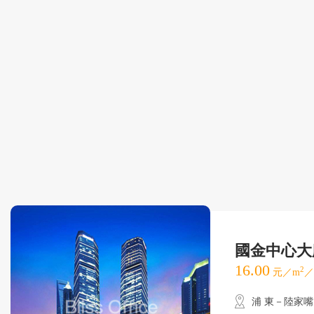
國金中心大
16.00
2
元／m
／
浦 東－陸家嘴