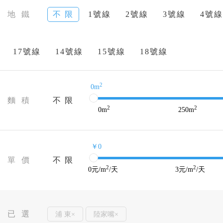
地 鐵
不 限
1號線
2號線
3號線
4號線
17號線
14號線
15號線
18號線
2
0m
麵 積
不 限
2
2
0
m
250
m
￥0
單 價
不 限
2
2
0
元/m
/天
3
元/m
/天
已 選
浦 東×
陸家嘴×