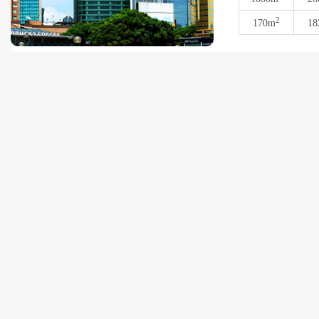
2
170m
18