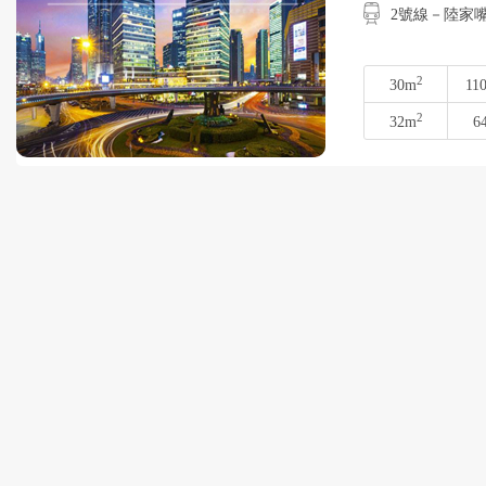
2號線－陸家嘴
2
30m
11
2
32m
6