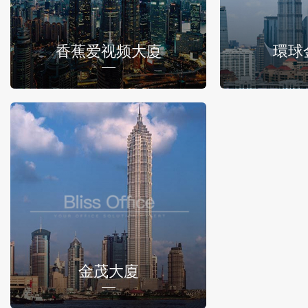
香蕉爱视频大廈
環球
金茂大廈