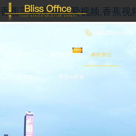
香蕉三级片,香蕉爱视频,香蕉视
400-8090-660
首 頁
優選好房
傳統辦公
共享辦公
委托&投放