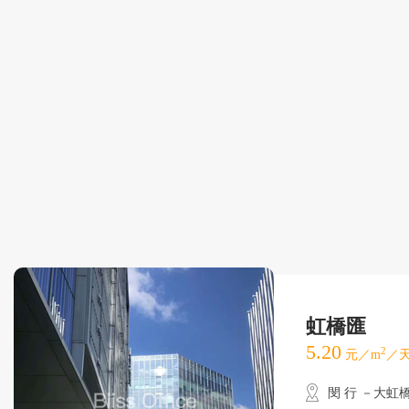
虹橋匯
5.20
2
元／m
／天
閔 行 －大虹