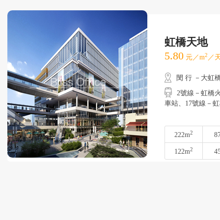
虹橋天地
5.80
2
元／m
／天
閔 行 －大虹
2號線－虹橋火車
車站、17號線
2
222m
8
2
122m
4