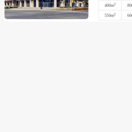
2
400m
80
2
550m
66