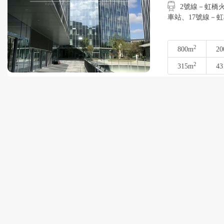
2號線－虹橋火
車站、17號線
2
800m
20
2
315m
43