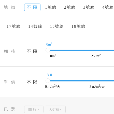
地 鐵
不 限
1號線
2號線
3號線
4號線
17號線
14號線
15號線
18號線
2
0m
麵 積
不 限
2
2
0
m
250
m
￥0
單 價
不 限
2
2
0
元/m
/天
3
元/m
/天
已 選
閔 行 ×
大虹橋×