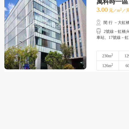
萬科時一區
3.00
2
元／m
／天
閔 行 －大虹
2號線－虹橋火車
車站、17號線
2
230m
12
2
126m
6