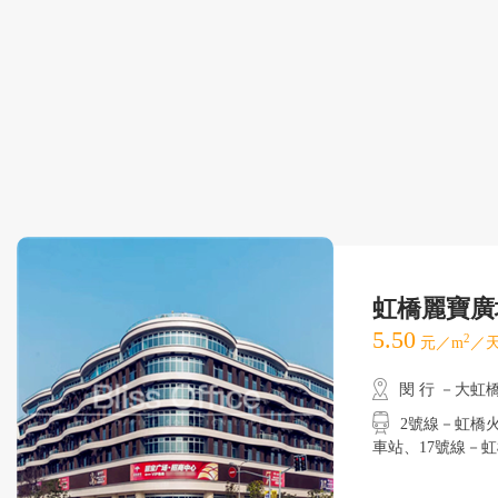
虹橋麗寶廣
5.50
2
元／m
／天
閔 行 －大虹
2號線－虹橋火車
車站、17號線