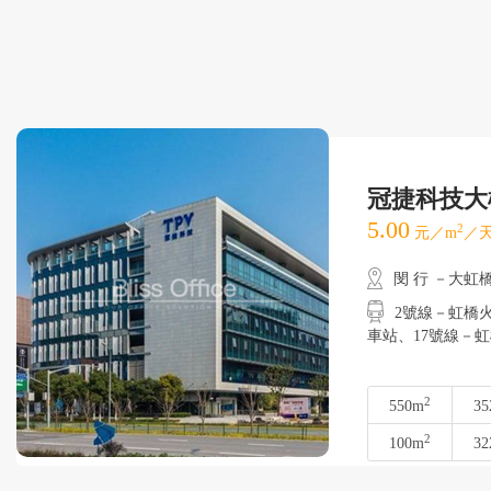
冠捷科技大
5.00
2
元／m
／天
閔 行 －大虹
2號線－虹橋火車
車站、17號線－
2
550m
35
2
100m
32