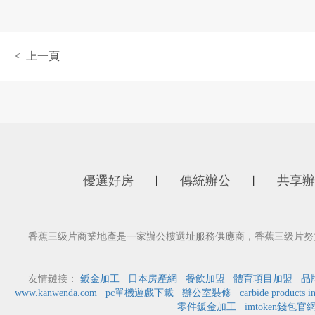
< 上一頁
優選好房
傳統辦公
共享辦
丨
丨
香蕉三级片商業地產是一家辦公樓選址服務供應商，香蕉三级片努
友情鏈接：
鈑金加工
日本房產網
餐飲加盟
體育項目加盟
品
www.kanwenda.com
pc單機遊戲下載
辦公室裝修
carbide products i
零件鈑金加工
imtoken錢包官