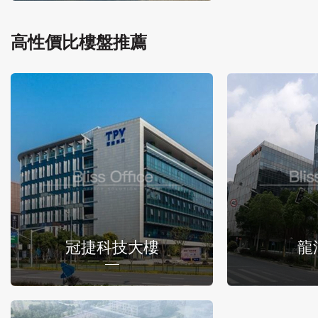
高性價比樓盤推薦
冠捷科技大樓
龍