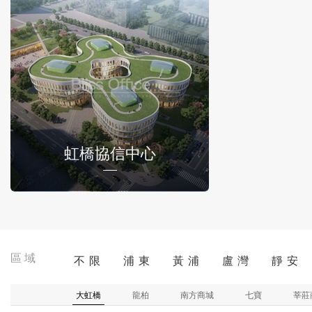
虹橋協信中心
區域
不 限
浦 東
黃 浦
盧 灣
靜 安
大虹橋
龍柏
南方商城
七寶
莘莊